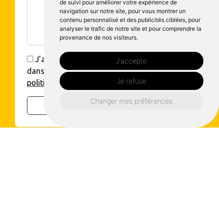
de suivi pour améliorer votre expérience de
navigation sur notre site, pour vous montrer un
contenu personnalisé et des publicités ciblées, pour
analyser le trafic de notre site et pour comprendre la
provenance de nos visiteurs.
J’accepte que mes données soient utilisées
J'accepte
dans le cadre de ma demande, voir la
Je refuse
politique de confidentialité.*
Changer mes préférences
Envoyer
Où nous retrouver ?